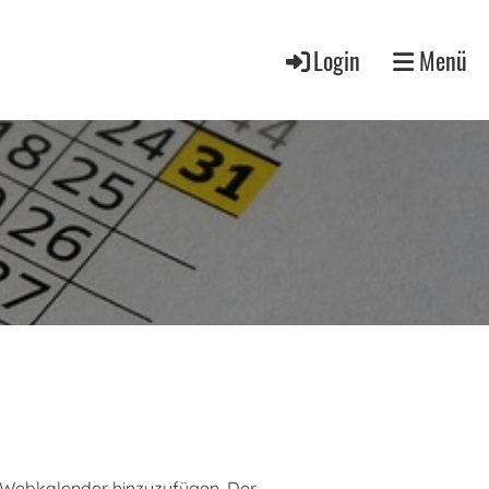
Login
Menü
ls Webkalender hinzuzufügen. Der