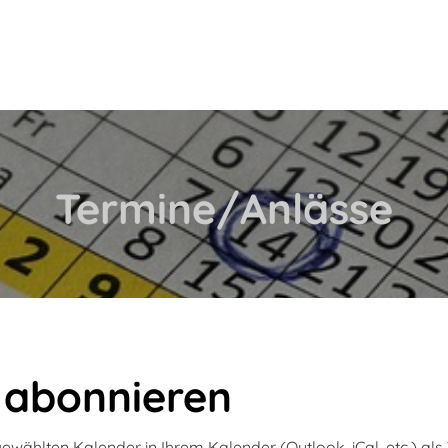
Termine/Anlässe
 abonnieren
gewählten Kalender in Ihrem Kalender (Outlook, iCal, etc.) a