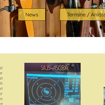
News
Termine / Anläs
s!
er
st
h
kt
ür
en
ht