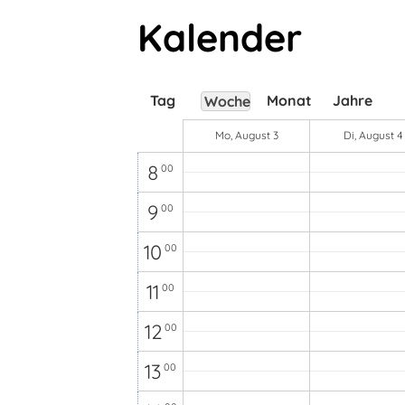
4
00
Kalender
5
00
6
00
Tag
Monat
Jahre
Woche
7
00
Mo, August 3
Di, August 4
8
00
9
00
10
00
11
00
12
00
13
00