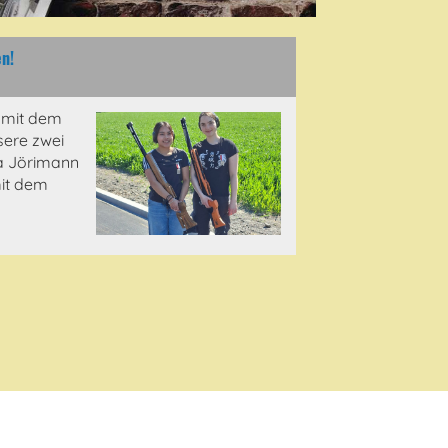
en!
 mit dem
ere zwei
a Jörimann
it dem