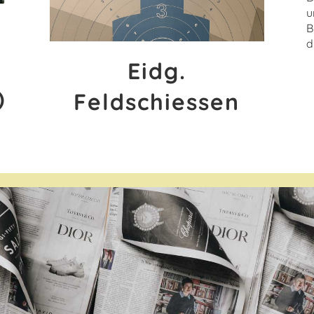
u
B
d
Eidg.
)
Feldschiessen