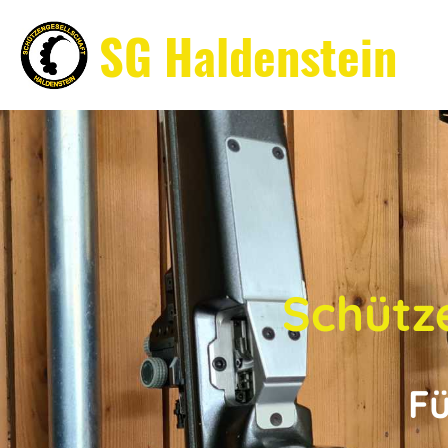
SG Haldenstein
Schütz
F