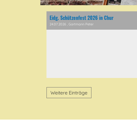
Eidg. Schützenfest 2026 in Chur
24.07.2026
, Gartmann Peter
0
00
Weitere Einträge
1
00
2
00
3
00