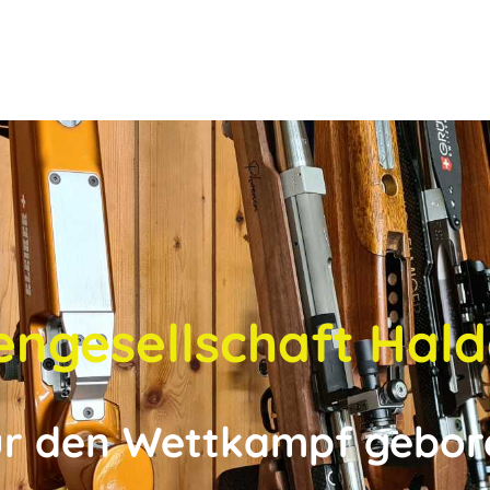
engesellschaft Hald
ür den Wettkampf gebor