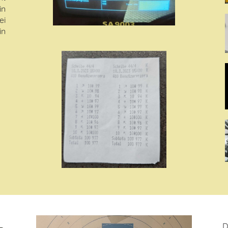
in
ei
in
D