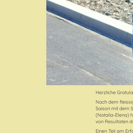
Herzliche Gratul
Nach dem fleissi
Saison mit dem S
(Natalia-Elena) 
von Resultaten de
Einen Teil am Er