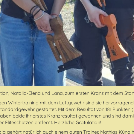
ation, Natalia-Elena und Lana, zum ersten Kranz mit dem St
gen Wintertraining mit dem Luftgewehr sind sie hervorragend i
tandardgewehr gestartet. Mit dem Resultat von 181 Punkten (
haben beide ihr erstes Kranzresultat gewonnen und sind damit
r Eliteschützen entfernt. Herzliche Gratulation!
folg gehört natürlich auch einem guten Trainer. Mathias Küng 