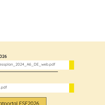
026
iessplan_2024_A6_DE_web.pdf
.pdf
atportal ESF2026