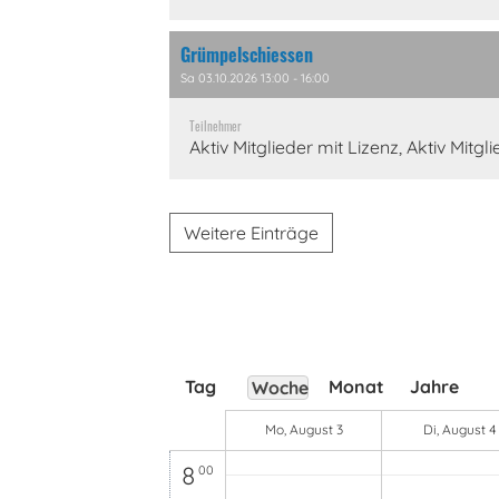
Grümpelschiessen
0
Sa 03.10.2026 13:00 - 16:00
00
1
Teilnehmer
00
Aktiv Mitglieder mit Lizenz, Aktiv Mitg
2
00
3
00
Weitere Einträge
4
00
5
00
6
00
Tag
Monat
Jahre
Woche
7
00
Mo, August 3
Di, August 4
8
00