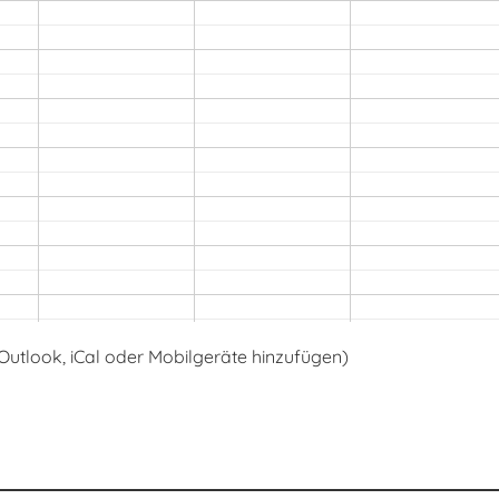
16:00 - 20:00
 Outlook, iCal oder Mobilgeräte hinzufügen)
Freie Übung
17:00 - 20:00
Bezirksmatch-Final