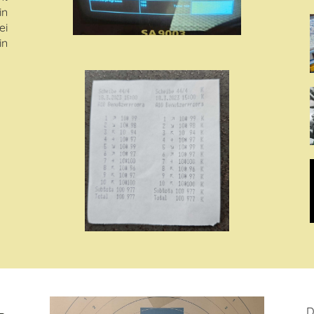
in
ei
in
D