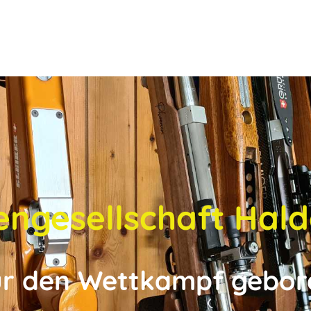
engesellschaft Hald
ür den Wettkampf gebor