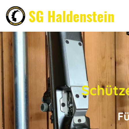
SG Haldenstein
Schütz
F