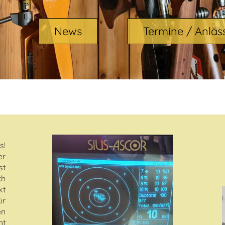
News
Termine / Anläs
s!
er
st
h
kt
ür
en
ht