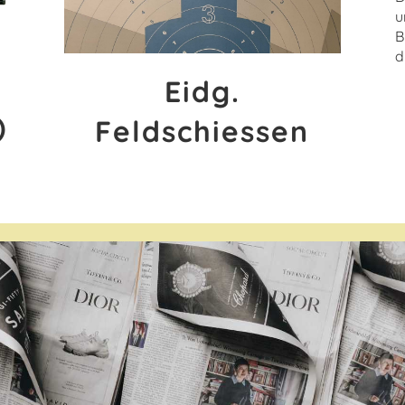
u
B
d
Eidg.
)
Feldschiessen