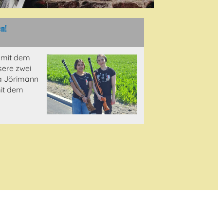
en!
 mit dem
ere zwei
a Jörimann
it dem