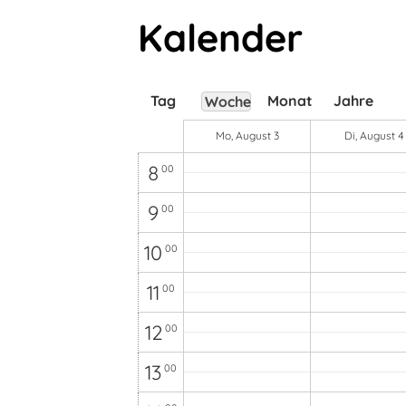
4
00
Kalender
5
00
6
00
Tag
Monat
Jahre
Woche
7
00
Mo, August 3
Di, August 4
8
00
9
00
10
00
11
00
12
00
13
00