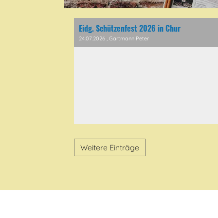
Eidg. Schützenfest 2026 in Chur
24.07.2026
, Gartmann Peter
0
00
Weitere Einträge
1
00
2
00
3
00